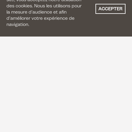
des cookies. Nous les utilisons pour
ACCEPTER
la mesure d'audience et afin
d'améliorer votre expérience de
navigation.
CONTACTEZ-NOUS
+33 (0) 1 42 41 17 17
contact@artboostergalerie.fr
8 rue Garibaldi, 93100 Montreuil
CONDITIONS GÉNÉRALES DE VENTE
MENTIONS LÉGALES
POLITIQUE DE CONFIDENTIALITÉ
GARDONS LE CONTACT