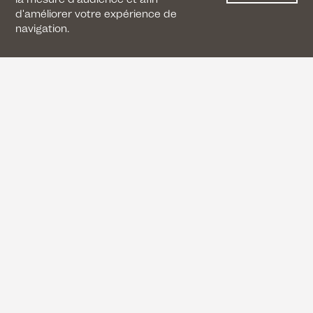
d'améliorer votre expérience de
navigation.
CONTACTEZ-NOUS
+33 (0) 1 42 41 17 17
contact@artboostergalerie.fr
8 rue Garibaldi, 93100 Montreuil
CONDITIONS GÉNÉRALES DE VENTE
MENTIONS LÉGALES
POLITIQUE DE CONFIDENTIALITÉ
GARDONS LE CONTACT
Instagram
Facebook