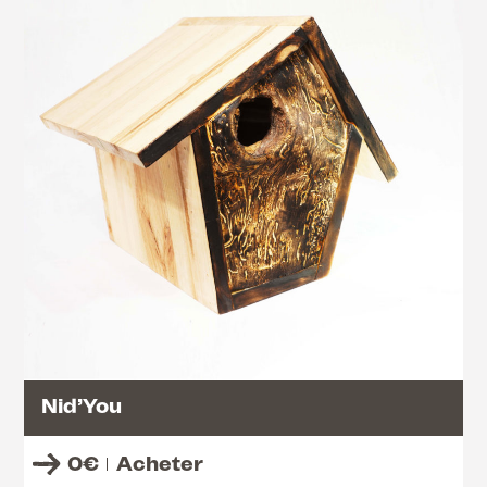
Nid’You
0
€
Acheter