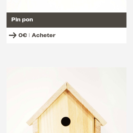
Pin pon
0
€
Acheter