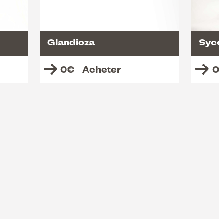
Glandioza
Syc
0
€
Acheter
0