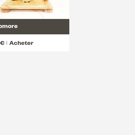
omore
€
Acheter