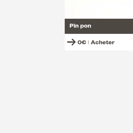
Pin pon
0
€
Acheter