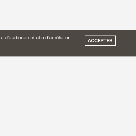
re d'audience et afin d'améliorer
ACCEPTER
GARDONS LE CONTACT
Instagram
Facebook
Youtube