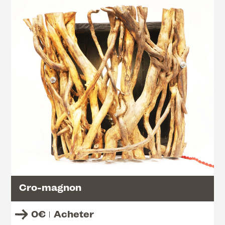
Cro-magnon
0
€
Acheter