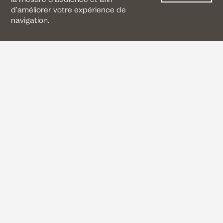
d'améliorer votre expérience de
navigation.
CONTACTEZ-NOUS
+33 (0) 1 42 41 17 17
contact@artboostergalerie.fr
8 rue Garibaldi, 93100 Montreuil
CONDITIONS GÉNÉRALES DE VENTE
MENTIONS LÉGALES
POLITIQUE DE CONFIDENTIALITÉ
GARDONS LE CONTACT
Instagram
Facebook