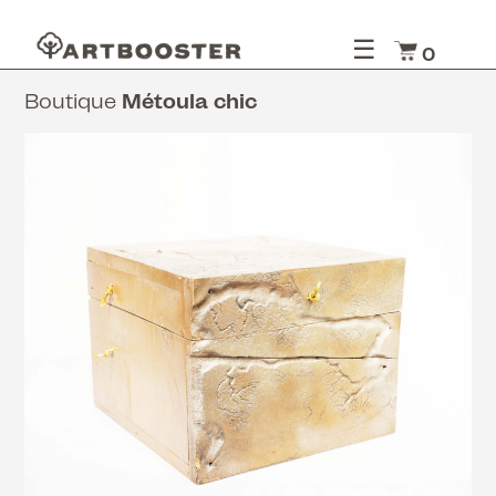
☰
0
Boutique
Métoula chic