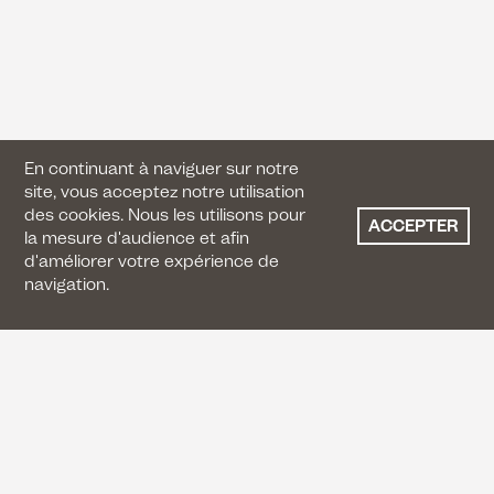
En continuant à naviguer sur notre
site, vous acceptez notre utilisation
des cookies. Nous les utilisons pour
ACCEPTER
la mesure d'audience et afin
d'améliorer votre expérience de
navigation.
CONTACTEZ-NOUS
+33 (0) 1 42 41 17 17
contact@artboostergalerie.fr
8 rue Garibaldi, 93100 Montreuil